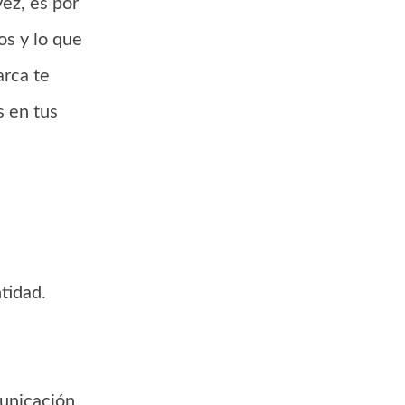
ez, es por
os y lo que
rca te
 en tus
tidad.
municación