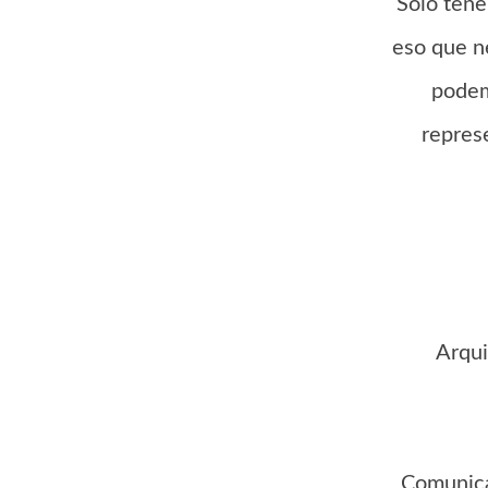
Sólo tene
eso que n
podem
repres
Arqui
Comunica