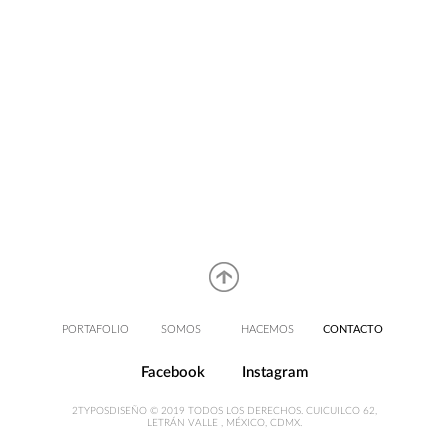
PORTAFOLIO
SOMOS
HACEMOS
CONTACTO
Facebook
Instagram
2TYPOSDISEÑO © 2019 TODOS LOS DERECHOS. CUICUILCO 62,
LETRÁN VALLE , MÉXICO, CDMX.