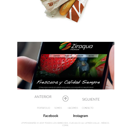
ANTERIOR
SIGUIENTE
PORTAFOLIO
SOMOS
HACEMOS
CONTACTO
Facebook
Instagram
2TYPOSDISEÑO © 2019 TODOS LOS DERECHOS. CUICUILCO 62, LETRÁN VALLE , MÉXICO,
CDMX.