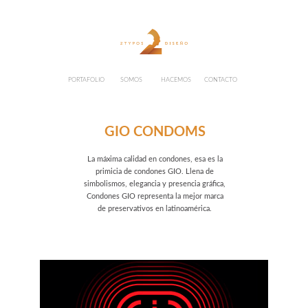
PORTAFOLIO
SOMOS
HACEMOS
CONTACTO
GIO CONDOMS
La máxima calidad en condones, esa es la
primicia de condones GIO. Llena de
simbolismos, elegancia y presencia gráfica,
Condones GIO representa la mejor marca
de preservativos en latinoamérica.